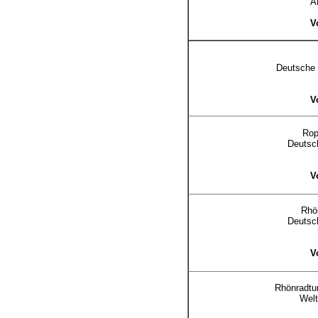
A
V
Deutsche 
V
Rop
Deutsc
V
Rhön
Deutsc
V
Rhönradtu
Welt