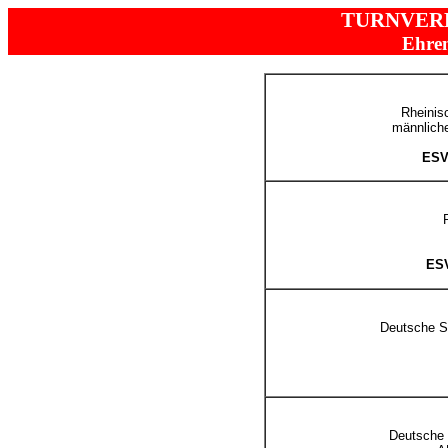
TURNVER
Ehre
Rheinis
männlich
ESV
ESV
Deutsche S
Deutsche 